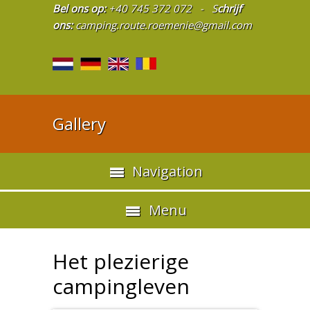
Bel ons op:
+40 745 372 072 - S
chrijf
ons:
camping.route.roemenie@gmail.com
Gallery
Navigation
Menu
Het plezierige
campingleven