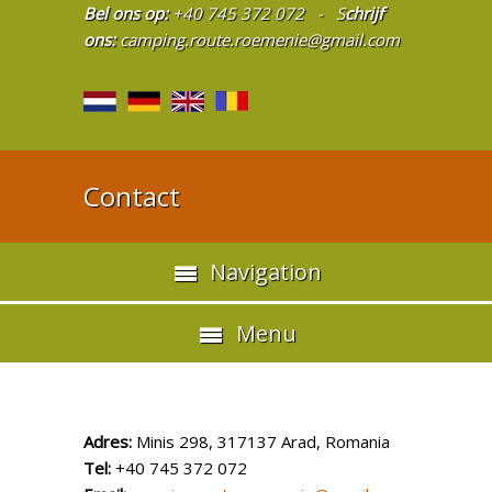
Bel ons op:
+40 745 372 072 - S
chrijf
ons:
camping.route.roemenie@gmail.com
Contact
Navigation
Menu
Adres:
Minis 298, 317137 Arad, Romania
Tel:
+40 745 372 072