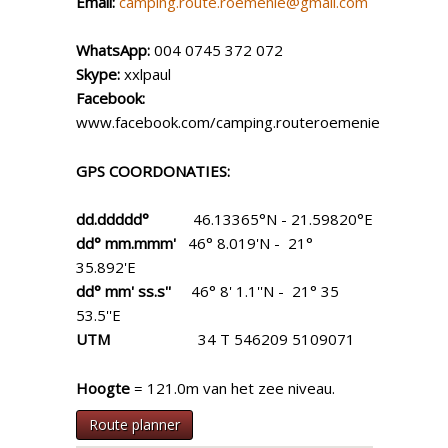
Email:
camping.route.roemenie@gmail.com
WhatsApp:
004 0745 372 072
Skype:
xxlpaul
Facebook:
www.facebook.com/camping.routeroemenie
GPS COORDONATIES:
dd.ddddd°
46.13365°N - 21.59820°E
dd° mm.mmm'
46° 8.019'N - 21°
35.892'E
dd° mm' ss.s''
46° 8' 1.1''N - 21° 35
53.5''E
UTM
34 T 546209 5109071
Hoogte
= 121.0m van het zee niveau.
Route planner