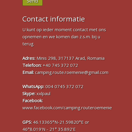
Send
Contact informatie
U kunt op ieder moment contact met ons
opnemen en we komen dan z.s.m. bij u
terug.
Adres:
Minis 298, 317137 Arad, Romania
Telefoon:
+40 745 372 072
Email:
camping.route.roemenie@gmail.com
WhatsApp:
004 0745 372 072
Skype:
xxlpaul
Facebook:
www.facebook.com/camping.routeroemenie
GPS:
46.13365°N-21.59820°E or
46°8.019'N - 21° 35.892'E